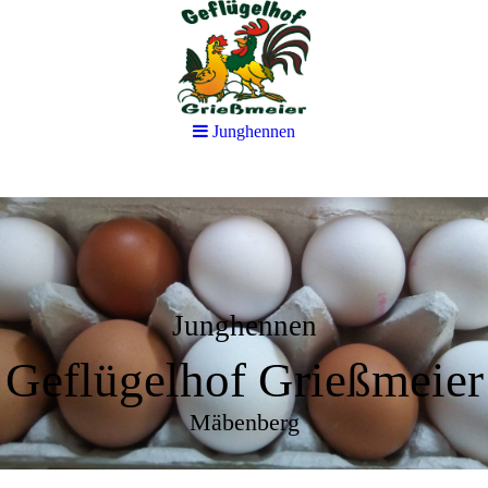
Junghennen
Junghennen
Geflügelhof Grießmeier
Mäbenberg